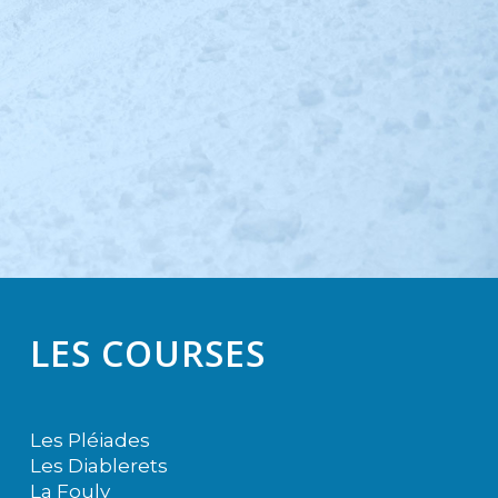
LES COURSES
Les Pléiades
Les Diablerets
La Fouly