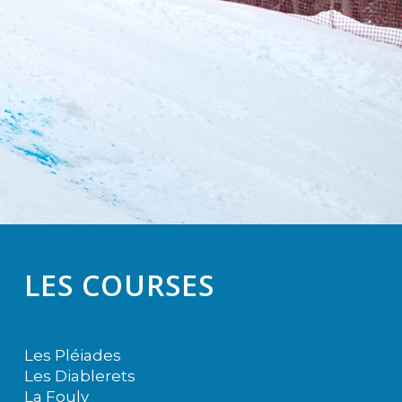
LES COURSES
Les Pléiades
Les Diablerets
La Fouly